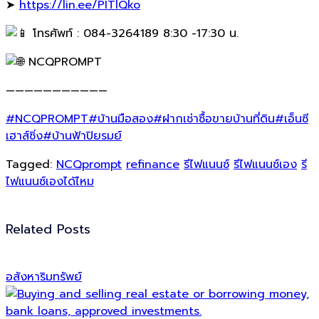
➤
https://lin.ee/PITlQko
โทรศัพท์ : 084-3264189 8:30 -17:30 น.
NCQPROMPT
———————————
#NCQPROMPT
#บ้านมือสอง
#ฝากเช่าซื้อขายบ้านที่ดิน
#เอ็นซี
เฮาส์ซิ่ง
#บ้านฟ้าปิยรมย์
Tagged:
NCQprompt
refinance
รีไฟแนนซ์
รีไฟแนนซ์เอง
รี
ไฟแนนซ์เองได้ไหม
Related Posts
อสังหาริมทรัพย์