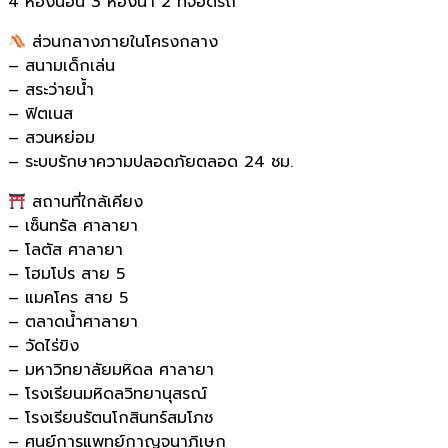
4 ห้องนอน 3 ห้องน้ำ 2 ที่จอดรถ
ส่วนกลางภายในโครงกลาง
– สนามเด็กเล่น
– สระว่ายน้ำ
– ฟิตเนส
– สวนหย่อม
– ระบบรักษาความปลอดภัยตลอด 24 ชม.
สถานที่ใกล้เคียง
– เซ็นทรัล ศาลายา
– โลตัส ศาลายา
– โฮมโปร สาย 5
– แมคโคร สาย 5
– ตลาดน้ำศาลายา
– วัดไร่ขิง
– มหาวิทยาลัยมหิดล ศาลายา
– โรงเรียนมหิดลวิทยานุสรณ์
– โรงเรียนรัตนโกสินทร์สมโภช
– ศูนย์การแพทย์กาญจนาภิเษก